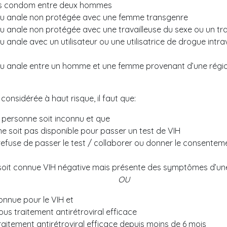
ans condom entre deux hommes
 ou anale non protégée avec une femme transgenre
ou anale non protégée avec une travailleuse du sexe ou un tra
ou anale avec un utilisateur ou une utilisatrice de drogue intr
 ou anale entre un homme et une femme provenant d’une régi
 considérée à haut risque, il faut que:
a personne soit inconnu et que
ne soit pas disponible pour passer un test de VIH
refuse de passer le test / collaborer ou donner le consente
soit connue VIH négative mais présente des symptômes d’une
OU
onnue pour le VIH et
ous traitement antirétroviral efficace
traitement antirétroviral efficace depuis moins de 6 mois