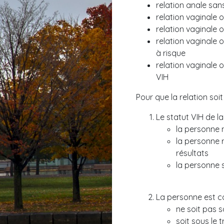
relation anale s
relation vaginale
relation vaginale 
relation vaginale 
à risque
relation vaginale
VIH
Pour que la relation soit
Le statut VIH de l
la personne 
la personne 
résultats
la personne 
La personne est c
ne soit pas s
soit sous le 